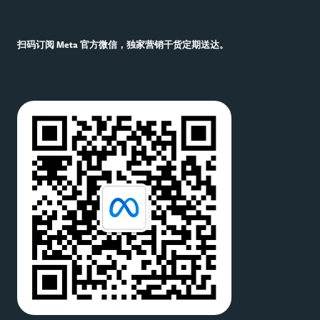
Meta
Blueprint
Meta 进阶赋能型
搜索
扫码订阅 Meta 官方微信，独家营销干货定期送达。
业务消息工具
机会分数
制胜五招