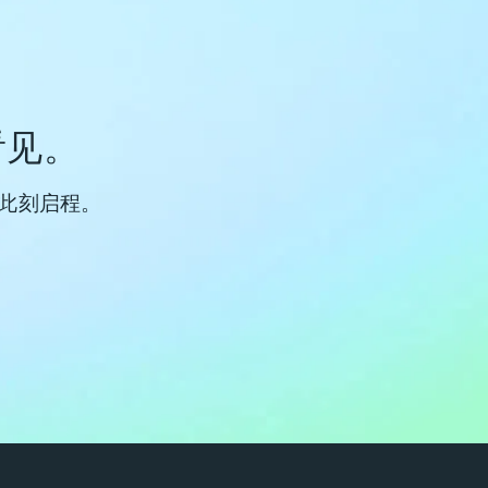
看见。
从此刻启程。