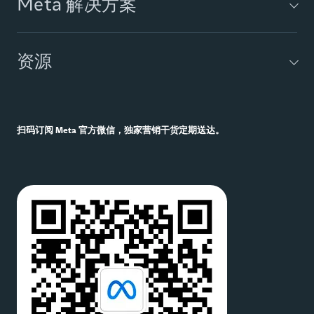
Meta 解决方案
Audience Network 广告
资源
AI 营销工具
Meta
Blueprint
Meta 进阶赋能型
搜索
扫码订阅 Meta 官方微信，独家营销干货定期送达。
业务消息工具
机会分数
制胜五招