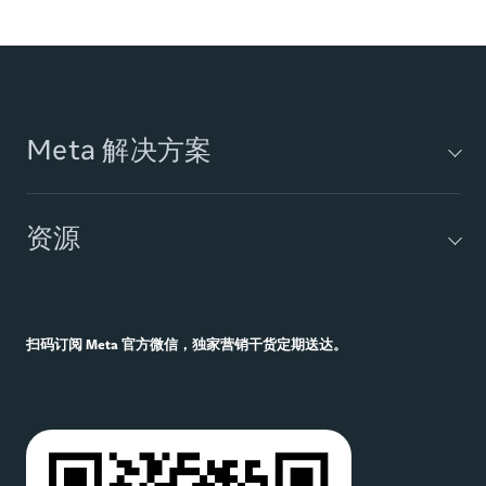
Meta 解决方案
Audience Network 广告
资源
AI 营销工具
Meta
Blueprint
Meta 进阶赋能型
搜索
扫码订阅 Meta 官方微信，独家营销干货定期送达。
业务消息工具
机会分数
制胜五招