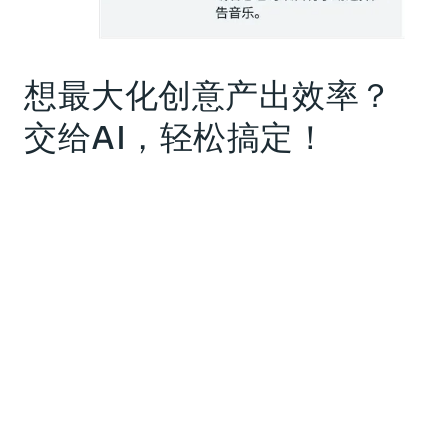
想最大化创意产出效率？
交给AI，轻松搞定！
AI 驱动的 Meta 进阶赋能型广告创意素材，让
广告轻松打破创意资源限制，表现更上一层
楼。
提升营销表现： 批量生成多个创意迭代版
本，向每位用户展示与之更为相关的创意。
高效利用时间： 快速生成和优化创意。
展现独特风格： 搭配组合各种创意素材，展
现独特品牌风格。
立即了解如何借助生成式 AI，批量生成优质创