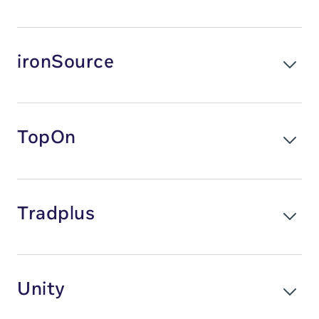
功能包括
北美地区
A/B 测试
插屏广告
Android
亚太地区
高级商业智能（广告花费回报和终生价值预测）
动态报告
中矩形广告
Unity
欧洲、中东和非洲地区
透明变现
平台
ironSource
固定和自动式千次展示收益框架
原生广告
拉美地区
开放式公测
多渠道用户获取广告系列管理
广告格式
iOS
原生横幅广告
地区
北美地区
竞价自动系统
横幅广告
Android
激励视频广告
亚太地区
插屏广告
Unity
地区
平台
功能包括
欧洲、中东和非洲地区
TopOn
中矩形广告
亚太地区
开放式公测
广告格式
iOS
拉美地区
标准和自定义广告格式
原生广告
欧洲、中东和非洲地区
横幅广告
Android
北美地区
可自定义的广告投放准则
原生横幅广告
拉美地区
插屏广告
Unity
客户服务
激励视频广告
平台
北美地区
Tradplus
中矩形广告
广告格式
iOS
地区
功能包括
开放式公测
激励视频广告
横幅广告
Android
亚太地区
标准和自定义广告格式
开放式公测
功能包括
插屏广告
欧洲、中东和非洲地区
固定和自动式千次展示收益架构
广告格式
平台
Unity
动态报告
中矩形广告
拉美地区
客户服务
横幅广告
iOS
固定和自动式千次展示收益架构
激励视频广告
北美地区
插屏广告