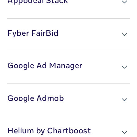
Appodeal Stack
横幅广告
iOS
插屏广告
Android
中矩形广告
广告格式
平台
Fyber FairBid
原生广告
横幅广告
iOS
原生横幅广告
插屏广告
Android
激励视频广告
中矩形广告
Unity
平台
功能包括
Google Ad Manager
原生广告
广告格式
iOS
A/B 测试
原生横幅广告
横幅广告
Android
动态报告
激励视频广告
插屏广告
客户服务
广告格式
平台
功能包括
Google Admob
中矩形广告
横幅广告
iOS
地区
A/B 测试
原生广告
插屏广告
Android
亚太地区
可自定义的广告投放规则
原生横幅广告
激励视频广告
欧洲、中东和非洲地区
客户服务
广告格式
激励视频广告
平台
Helium by Chartboost
拉美地区
功能包括
横幅广告
iOS
地区