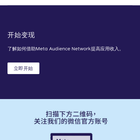
Android
地区
A/B测试
功能包括
中矩形广告
Unity
亚太地区
平台
地区
A/B测试
原生广告
欧洲、中东和非洲地区
封闭式公测
广告格式
iOS
亚太地区
动态报告
原生横幅广告
拉美地区
横幅广告
开始变现
Android
欧洲、中东和非洲地区
客户服务
激励视频广告
北美地区
插屏广告
Unity
拉美地区
了解如何借助Meta Audience Network提高应用收入。
地区
功能包括
中矩形广告
北美地区
广告格式
亚太地区
可自定义的广告投放准则
原生广告
开放公测
插屏广告
立即开始
欧洲、中东和非洲地区
A/B测试
原生横幅广告
激励视频广告
拉美地区
封闭式公测
交叉推广和客户服务
激励视频广告
北美地区
功能包括
地区
功能包括
Unity编辑器效率
亚太地区
漏斗报告
A/B测试
欧洲、中东和非洲地区
开放公测
A/B测试
客户服务
拉美地区
交叉推广和客户服务
地区
北美地区
地区